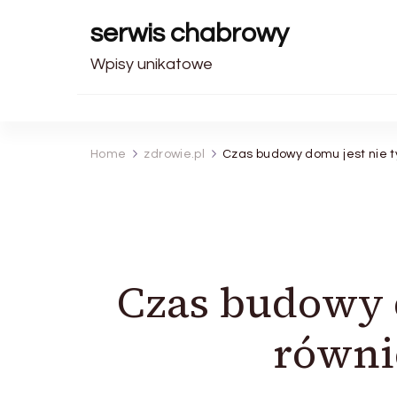
serwis chabrowy
Wpisy unikatowe
Home
zdrowie.pl
Czas budowy domu jest nie t
Czas budowy d
równi