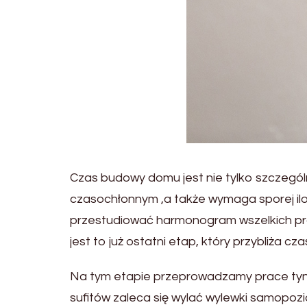
Czas budowy domu jest nie tylko szczegó
czasochłonnym ,a także wymaga sporej il
przestudiować harmonogram wszelkich pra
jest to już ostatni etap, który przybliża 
Na tym etapie przeprowadzamy prace tynkars
sufitów zaleca się wylać wylewki samopoz