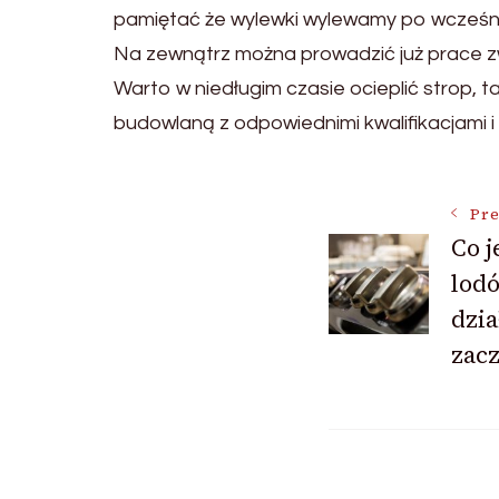
pamiętać że wylewki wylewamy po wcześniejs
Na zewnątrz można prowadzić już prace zw
Warto w niedługim czasie ocieplić strop, 
budowlaną z odpowiednimi kwalifikacjami 
Post
Pre
Co j
lod
Navigat
dzia
zac