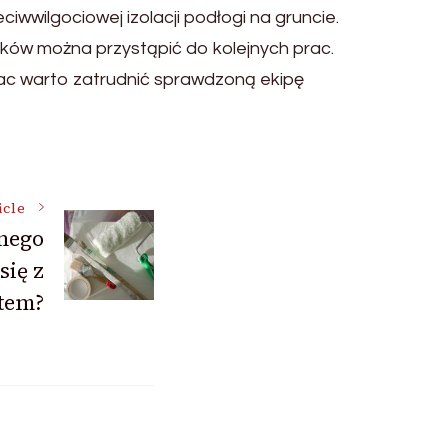
iwwilgociowej izolacji podłogi na gruncie.
nków można przystąpić do kolejnych prac.
prac warto zatrudnić sprawdzoną ekipę
icle
nego
się z
tem?