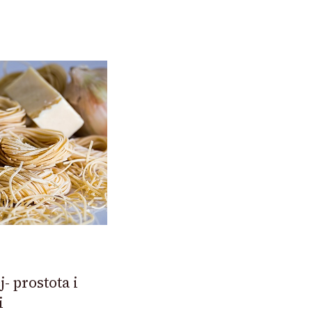
- prostota i
i