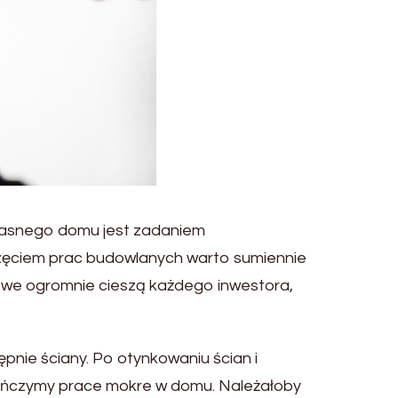
własnego domu jest zadaniem
częciem prac budowlanych warto sumiennie
owe ogromnie cieszą każdego inwestora,
ępnie ściany. Po otynkowaniu ścian i
akończymy prace mokre w domu. Należałoby