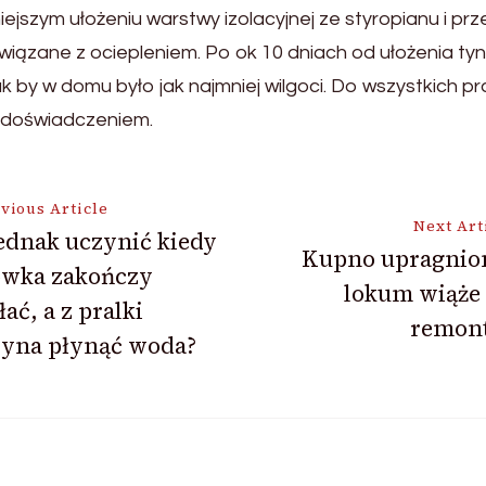
zym ułożeniu warstwy izolacyjnej ze styropianu i przec
iązane z ociepleniem. Po ok 10 dniach od ułożenia ty
tak by w domu było jak najmniej wilgoci. Do wszystkich 
i doświadczeniem.
vious Article
Next Art
ednak uczynić kiedy
Kupno upragnio
ówka zakończy
ion
lokum wiąże 
łać, a z pralki
remon
zyna płynąć woda?