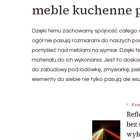
meble kuchenne 
Dzięki temu zachowamy spójność całego wn
ogół nie pasują rozmiarami do naszych po
pomyśleć nad meblami na wymiar. Dzięki
materiału do ich wykonania. Jest to doskona
do zabudowy pod lodówkę, zmywarkę, piekar
elementy do siebie nie tylko pasują ale w
Post
Pre
Ref
bez 
Navigat
wyb