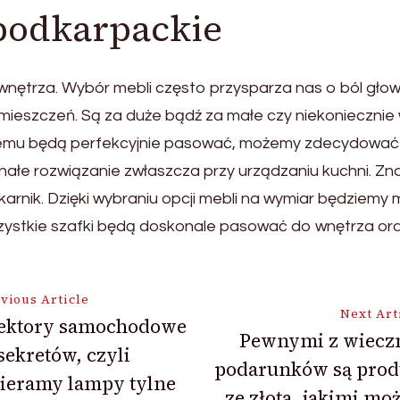
podkarpackie
ętrza. Wybór mebli często przysparza nas o ból głowy.
mieszczeń. Są za duże bądź za małe czy niekoniecznie
 temu będą perfekcyjnie pasować, możemy zdecydować 
łe rozwiązanie zwłaszcza przy urządzaniu kuchni. Znajdu
nik. Dzięki wybraniu opcji mebli na wymiar będziemy m
szystkie szafki będą doskonale pasować do wnętrza ora
vious Article
Next Art
lektory samochodowe
Pewnymi z wiecz
sekretów, czyli
ion
podarunków są prod
ieramy lampy tylne
ze złota, jakimi m