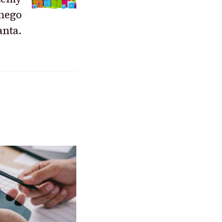
nego
anta.