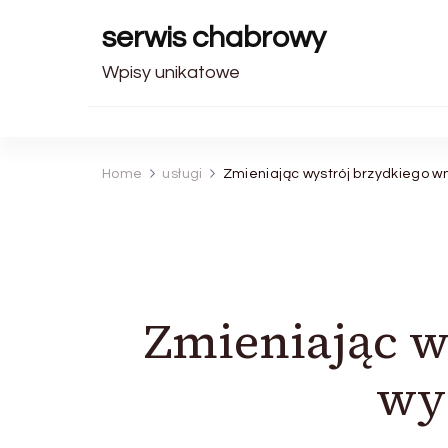
serwis chabrowy
Wpisy unikatowe
Home
usługi
Zmieniając wystrój brzydkiego w
Zmieniając w
wy