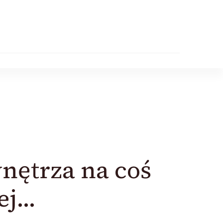
nętrza na coś
ej…