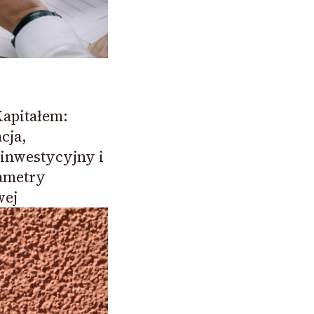
apitałem:
cja,
 inwestycyjny i
ametry
wej