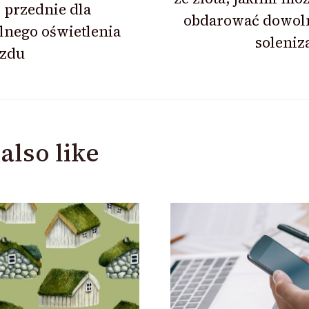
 przednie dla
obdarować dowol
lnego oświetlenia
soleniz
azdu
also like