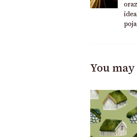
oraz
idea
poj
You may 