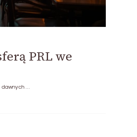
sferą PRL we
at dawnych …