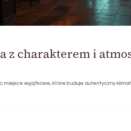
ca z charakterem i atmo
to miejsce wyjątkowe, które buduje autentyczny klim