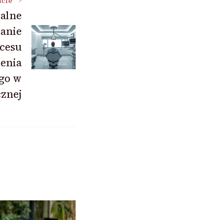
icle
alne
anie
cesu
zenia
go w
cznej