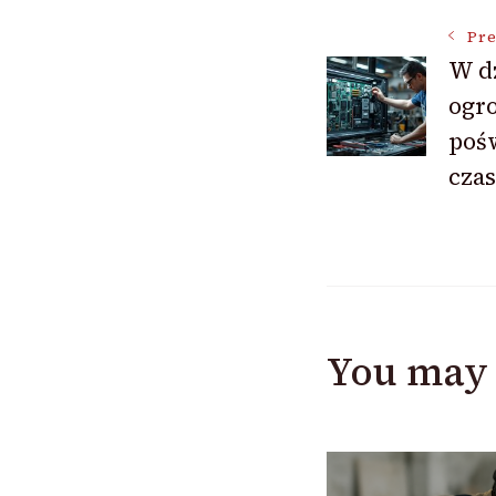
Post
Pre
W dz
Navigat
ogr
poś
czas
You may 