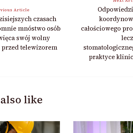
Next Art
Odpowiedzi
vious Article
isiejszych czasach
koordynow
ion
omnie mnóstwo osób
całościowego pro
więca swój wolny
lec
 przed telewizorem
stomatologiczne
praktyce klini
also like