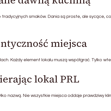
ane dawną kuchnią
 tradycyjnych smaków. Dania są proste, ale sycące, co
entyczność miejsca
ach. Każdy element lokalu muszą współgrać. Tylko wtedy
erając lokal PRL
lko nazwą. Nie wszystkie miejsca oddaje prawdziwy kli