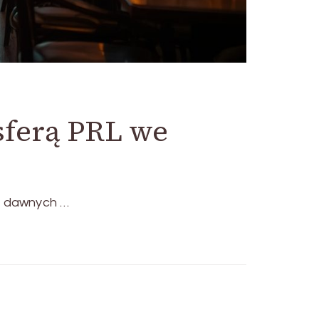
sferą PRL we
at dawnych …